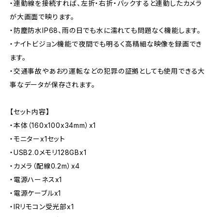
・連動線を接続すれば、左折・右折・バックすると連動したカメラ
が大画面で映ります。
・防塵防水IP68、雨の日でも水に濡れても問題なく機能します。
・ナイトビジョン機能で夜間でも明るく高精細な映像を録画でき
ます。
・交通事故やあおり運転などの犯罪の証拠としても使用できる大
事なデータが保存されます。
【セット内容】
・本体（160x100x34mm）x1
・モニターx1セット
・USB2.0メモリ128GBx1
・カメラ（配線0.2m）x4
・電源ハーネスx1
・電源ケーブルx1
・IRリモコン受光部x1