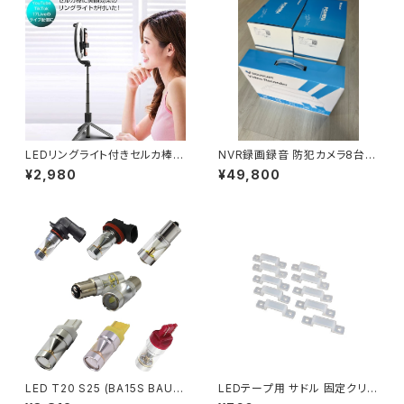
LEDリングライト付きセルカ棒
NVR録画録音 防犯カメラ8台セ
自撮り棒 三脚スタンド YouTub
ット スマホ遠隔監視対応 初期
¥2,980
¥49,800
e TikTok 17Live 1ヶ月保証 1
不良交換保証「NVR-CS58Qx
ヶ月保証 送料無料「RINGL-L0
8」
7.A」
LED T20 S25 (BA15S BAU15
LEDテープ用 サドル 固定クリッ
S BAY15D) H8 H11 HB3 HB4
プ 留め具 20個セット テープLE