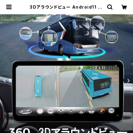
3Dアラウンドビュー Android11 12
8GBセット ドライブレコーダー 中型
大型車対応 1080P 3ヶ月保証「DVR
360-BUS3D/NAVI-10DP/SD12
8G.A」 | Pro Station（Ｋ＆Ｍサービ
ス株式会社）