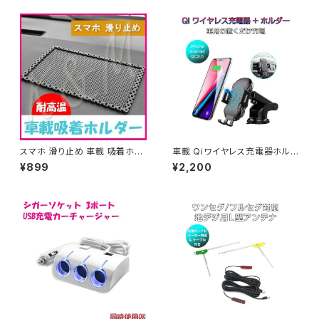
スマホ 滑り止め 車載 吸着ホル
車載 Qiワイヤレス充電器ホルダ
ダー iPhone Galaxy スマート
ー 吹出口取付け 吸盤式 10W
¥899
¥2,200
フォン スタンド カー用品 カーア
急速充電対応 Qi搭載のスマホ
クセサリー 1ヶ月保証「HOLDE
にほぼ対応 1ヶ月保証 送料無料
R-01.D」
「QI-X318.A」