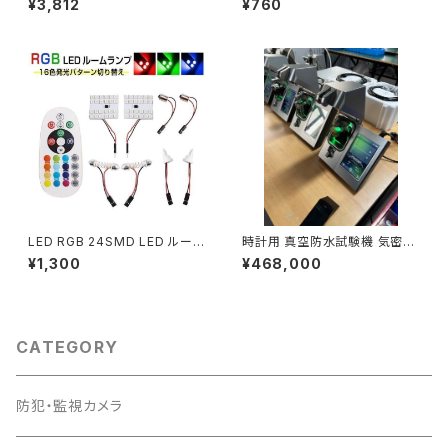
¥3,812
¥760
HIR2 CREE LED 750lm フォ
D 送料無料 1ヶ月保証「SOFT-
グランプ ブレーキ「9G-BA-col
SADDLE.Dx20」
or.Cx2」
LED RGB 24SMD LED ルーム
時計用 真空防水試験機 気密試
ランプ 16色 T10 BA9S T10×
験対応 空気圧式リークテスター
¥1,300
¥468,000
31 5050チップ 送料無料 在庫
自動測定 データ可視化 サーマ
処分2週間保証「ROOM-24RG
ルプリンター エアコンプレッサ
B-5050.D」
ー付属「WBJ-AIRTESTER」
CATEGORY
防犯・監視カメラ