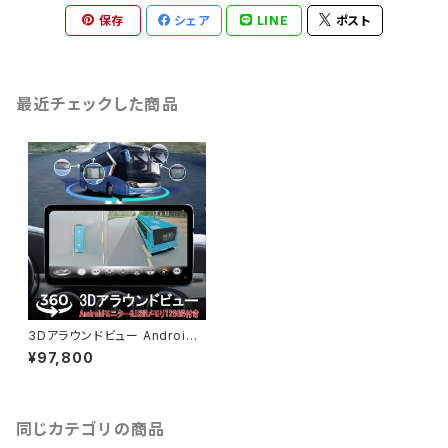
保存
シェア
LINE
ポスト
最近チェックした商品
3Dアラウンドビュー Android11
128GBセット ドライブレコーダ
¥97,800
ー 中型大型車対応 1080P 3ヶ
月保証「DVR360-BUS3D/NA
VI-10DP/SD128G.A」
同じカテゴリの商品