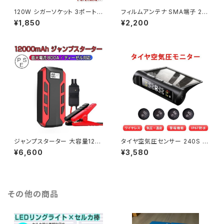
120W シガーソケット 3ポート
フィルムアンテナ SMA端子 2本
シガーソケットとUSB電源を増
セット(左右1本ずつ) L型 地デジ
¥1,850
¥2,200
設 USB充電カーチャージャー
チューナー ワンセグ フルセグ 対
USB 2個 「CIGA-3P-WHITE.
応 1ヶ月保証「SMA2ANTENN
B」
A.C」
ジャンプスターター 大容量120
タイヤ空気圧センサー 240S デ
00mAh モバイルバッテリー 12
ィスプレイ タイヤ空気圧監視シ
¥6,600
¥3,580
V車 車のバッテリー上がり対策
ステム TPMS ワイヤレス モニ
ディーゼル車対応 6ヶ月保証「J
タリング 1ヶ月保証 送料無料「T
UMP-A10A.B」
PMS-C240S.B」
その他の商品