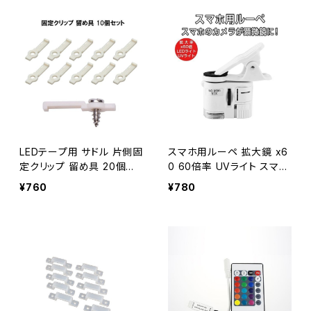
2」
LEDテープ用 サドル 片側固
スマホ用ルーペ 拡大鏡 x6
定クリップ 留め具 20個セ
0 60倍率 UVライト スマホ
ット テープLED ネジなし
用マイクロスコープ スマホ
¥760
¥780
送料無料 1ヶ月保証「HARD
のカメラが顕微鏡 1ヶ月保
-SADDLE.Dx20」
証 送料無料「LOUPE-959
5W.C」