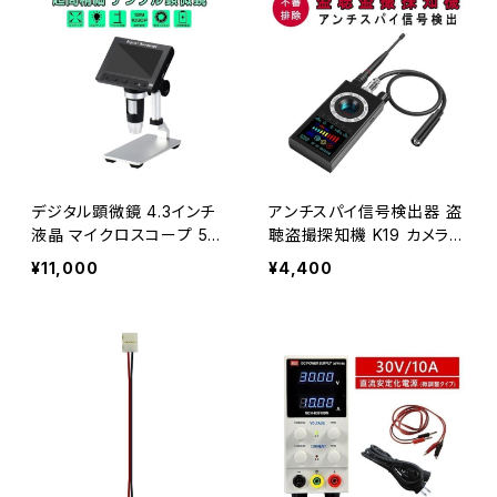
デジタル顕微鏡 4.3インチ
アンチスパイ信号検出器 盗
液晶 マイクロスコープ 50
聴盗撮探知機 K19 カメラ探
0～1000倍率 1200万画素
知機 磁気感知 スパイカメ
¥11,000
¥4,400
フルHD画質 8LEDライト 1
ラ探知機 電波探知 信号探
ヶ月保証「MSCOPE-DM3P
知 GPS「K19-100-12G.B」
LUS.A」