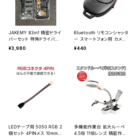
JAKEMY 83in1 精密ドライ
Bluetooth リモコンシャッタ
バーセット 特殊ドライバー
ー スマートフォン用 カメラ
磁石付き ネジ回し 修理キ
リモコン ワイヤレス リモー
¥3,980
¥440
ット 多機能ツール 初期不
トコントロール「ZOMEI-BT
良2週間保証 送料無料「JM
CTRL.D」
-8186.B」
LEDテープ用 5050 RGB 2
多機能作業台 拡大ルーペ
個セット 4PINメス 10mm
4.5倍 11倍レンズ 精密作業