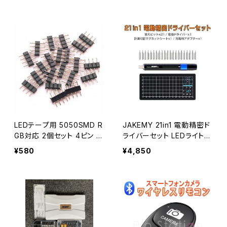
け 1ヶ月保証「GEL-MAGIC
ット 多機能ツール 1ヶ月保
AL3S.D」
証 送料無料「JM-8172.B」
LEDテープ用 5050SMD R
JAKEMY 21in1 電動精密ド
GB対応 2個セット 4ピン オ
ライバーセット LEDライト搭
ス/オス コネクタ 連結 送料
載 特殊ドライバー 磁石付き
¥580
¥4,850
無料 1ヶ月保証「RGB4PIN2
多機能ツールキット 1ヶ月保
RIRELESS.Dx2」
証 送料無料「JM-Y04.B」