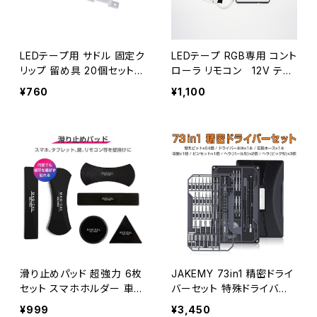
LEDテープ用 サドル 固定ク
LEDテープ RGB専用 コント
リップ 留め具 20個セット
ローラ リモコン 12V テー
テープLED 送料無料 1ヶ月
プLED用 1ヶ月保証「MINI-
¥760
¥1,100
保証「SOFT-SADDLE.Dx2
RGB-CTRL.D」
0」
滑り止めパッド 超強力 6枚
JAKEMY 73in1 精密ドライ
セット スマホホルダー 車載
バーセット 特殊ドライバー
粘着ゴム マット 吸着 壁掛
磁石付き ネジ回し 修理キ
¥999
¥3,450