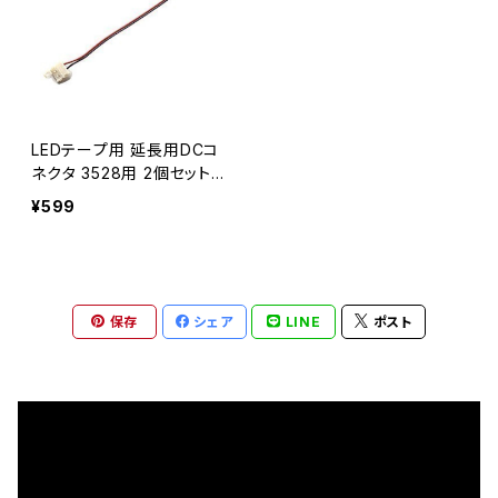
LEDテープ用 延長用DCコ
ネクタ 3528用 2個セット
はんだ付け不要！ テープLE
¥599
D 送料無料 1ヶ月保証「DC
CONNECTOR.Dx2」
保存
シェア
LINE
ポスト