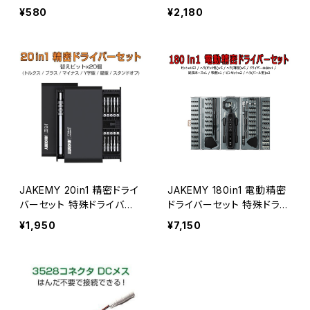
はんだ付け不要 リモコンよ
用 拡大鏡 電子基板 精密機
¥580
¥2,180
り再配列必要 送料無料 1ヶ
器 1ヶ月保証 送料無料「LO
月保証「5050RGB-4PIN-
UPE-16126AC1.A」
CON1.Dx2」
JAKEMY 20in1 精密ドライ
JAKEMY 180in1 電動精密
バーセット 特殊ドライバー
ドライバーセット 特殊ドライ
磁石付き ネジ回し 修理キ
バー 磁気ボックスタグ ネジ
¥1,950
¥7,150
ット 多機能ツールキット 1ヶ
回し 修理キット 多機能ツー
月保証 送料無料「JM-817
ルキット「JM-8193.A」
0.C」