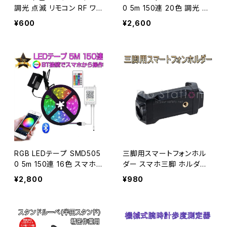
調光 点滅 リモコン RF ワイ
0 5m 150連 20色 調光 リ
ヤレス DCジャック LEDテ
モコン 防水 テープLED カ
¥600
¥2,600
ープ LEDライト用「単色CT
ット可能 12V 1ヶ月保証 送
RL.C」
料無料「TAPE-44IR-5M.
E」
RGB LEDテープ SMD505
三脚用スマートフォンホル
0 5m 150連 16色 スマホか
ダー スマホ三脚 ホルダー
ら操作が可能 調光 防水 カ
1/4ネジ アーム 最大幅18c
¥2,800
¥980
ット可能 12V 1ヶ月保証 送
m 自撮 iphone アンドロイ
料無料「TAPE-24BT-5M.
ド「ZOMEI-2IN1CLIP.E」
E」