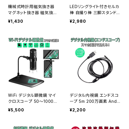
機械式時計用磁気抜き器
LEDリングライト付きセルカ
マグネット抜き器 磁気抜き
棒 自撮り棒 三脚スタンド Y
器「CDA340400B.B」
ouTube TikTok 17Live 1
¥1,430
¥2,980
ヶ月保証 1ヶ月保証 送料無
料「RINGL-L07.A」
WiFi デジタル顕微鏡 マイ
デジタル内視鏡 エンドスコ
クロスコープ 50～1000倍
ープ 5m 200万画素 Andr
率 ワイヤレス PCと接続 フ
oidスマホと接続 PC接続 1
¥5,500
¥2,200
ルHD画質 8LEDライト 1ヶ
280x720 電子内視鏡 1ヶ
月保証 送料無料「MSCOP
月保証 送料無料「MSCOP
E-F201.B」
E-YS5MM.B」