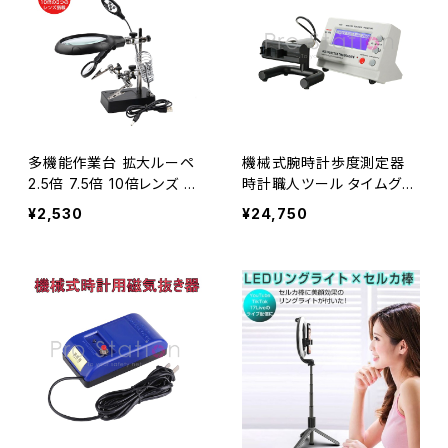
多機能作業台 拡大ルーペ
機械式腕時計歩度測定器
2.5倍 7.5倍 10倍レンズ 精
時計職人ツール タイムグラ
密作業用 拡大鏡 電子基板
ファー「CDA1000G.A」
¥2,530
¥24,750
精密機器 1ヶ月保証 送料無
料「LOUPE-16129C.A」