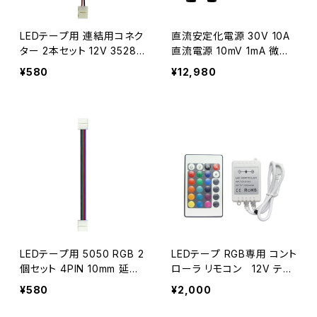
LEDテープ用 連結用コネク
直流安定化電源 30V 10A
ター 2本セット 12V 3528S
直流電源 10mV 1mA 微調
MD用 はんだ付け不要！ テ
整対応モデル スイッチング
¥580
¥12,980
ープLED 送料無料 1ヶ月保
式 0-30V 0-10A 送料無料
証「3528-CON2.Dx2」
6ヶ月保証「POWER-K301
0DN.A」
LEDテープ用 5050 RGB 2
LEDテープ RGB専用 コント
個セット 4PIN 10mm 延長
ローラ リモコン 12V テー
コネクタ/コネクター/ はん
プLED 送料無料 在庫処分2
¥580
¥2,000
だ付け不要 送料無料 1ヶ月
週間交換保証「RGB-CTRL.
保証「5050RGB-CON2.Dx
C」