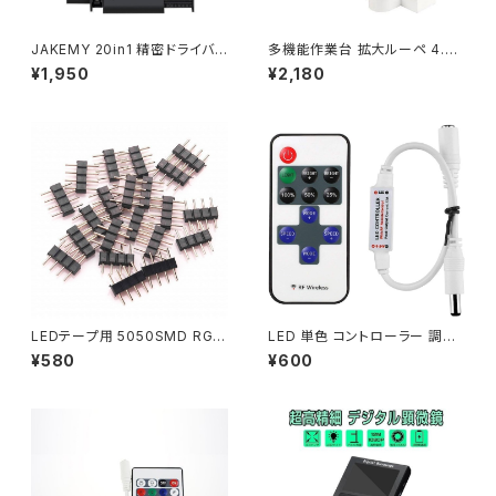
JAKEMY 20in1 精密ドライバ
多機能作業台 拡大ルーペ 4.5
ーセット 特殊ドライバー 磁石付
倍 11倍レンズ 精密作業用 拡大
¥1,950
¥2,180
き ネジ回し 修理キット 多機能
鏡 電子基板 精密機器 1ヶ月保
ツールキット 1ヶ月保証 送料無
証 送料無料「LOUPE-16126A
料「JM-8170.C」
C1.A」
LEDテープ用 5050SMD RGB
LED 単色 コントローラー 調光
対応 2個セット 4ピン オス/オス
点滅 リモコン RF ワイヤレス D
¥580
¥600
コネクタ 連結 送料無料 1ヶ月保
Cジャック LEDテープ LEDライ
証「RGB4PIN2RIRELESS.Dx
ト用「単色CTRL.C」
2」