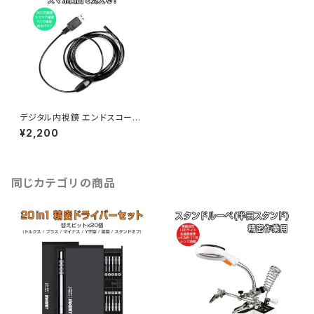
デジタル内視鏡 エンドスコープ
5m 200万画素 Androidスマ
¥2,200
ホと接続 PC接続 1280x720
電子内視鏡 1ヶ月保証 送料無料
「MSCOPE-YS5MM.B」
同じカテゴリの商品