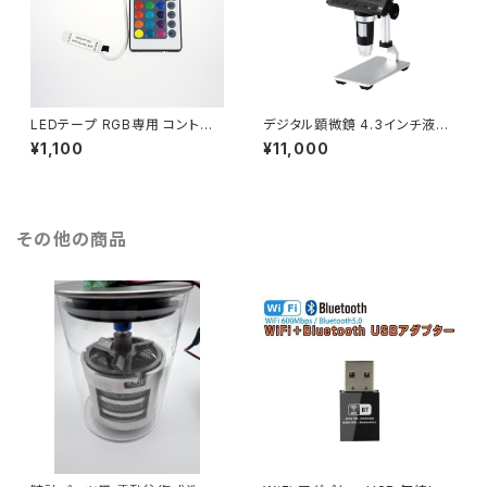
LEDテープ RGB専用 コントロ
デジタル顕微鏡 4.3インチ液晶
ーラ リモコン 12V テープLED
マイクロスコープ 500～1000
¥1,100
¥11,000
用 1ヶ月保証「MINI-RGB-CTR
倍率 1200万画素 フルHD画質
L.D」
8LEDライト 1ヶ月保証「MSCO
PE-DM3PLUS.A」
その他の商品