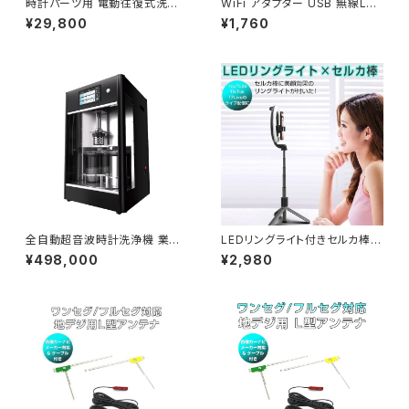
時計パーツ用 電動往復式洗浄
WiFi アダプター USB 無線LAN
機 自動洗浄機 速度調整 超音波
デュアルバンド 2.4GHz 150M
¥29,800
¥1,760
洗浄機と併用可能「WCL02」
bps/5GHz 433Mbps Bluet
ooth5.0「USB-BTWF-M.D」
全自動超音波時計洗浄機 業務
LEDリングライト付きセルカ棒
用PROモデル 4槽洗浄＋熱風
自撮り棒 三脚スタンド YouTub
¥498,000
¥2,980
乾燥 時計ムーブメント ジュエリ
e TikTok 17Live 1ヶ月保証 1
ー対応「WBJ-CLPRO」
ヶ月保証 送料無料「RINGL-L0
7.A」