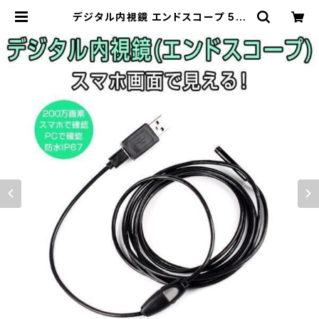
デジタル内視鏡 エンドスコープ 5m
200万画素 Androidスマホと接続
PC接続 1280x720 電子内視鏡 1ヶ
月保証 送料無料「MSCOPE-YS5M
M.B」 | Pro Station（Ｋ＆Ｍサービ
ス株式会社）