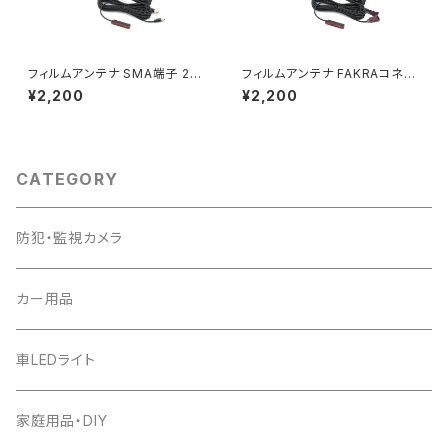
フィルムアンテナ SMA端子 2本
フィルムアンテナ FAKRAコネク
セット(左右1本ずつ) L型 地デジ
ター 2本セット(左右1本ずつ) L
¥2,200
¥2,200
チューナー ワンセグ フルセグ 対
型 地デジチューナー ワンセグ
応 1ヶ月保証「SMA2ANTENN
フルセグ「FAK2ANTENNA.C」
A.C」
CATEGORY
防犯・監視カメラ
カー用品
車LEDライト
家庭用品・DIY