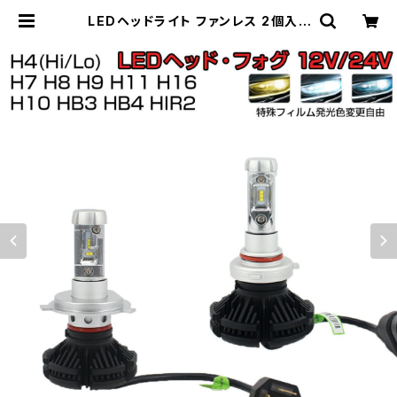
LEDヘッドライト ファンレス 2個入り
6500K(車検対応) 6000LM LED
ヘッドライト アルミボディーDIY色温
度交換シート付「X3HL-H0.A」 | Pr
o Station（Ｋ＆Ｍサービス株式会社）