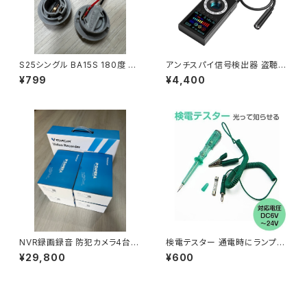
S25シングル BA15S 180度 ソ
アンチスパイ信号検出器 盗聴盗
ケット 2個セット メス カプラ 台
撮探知機 K19 カメラ探知機 磁
¥799
¥4,400
座「BA15Sゴムなし.Ex2」
気感知 スパイカメラ探知機 電
波探知 信号探知 GPS「K19-10
0-12G.B」
NVR録画録音 防犯カメラ4台セ
検電テスター 通電時にランプが
ット スマホ遠隔監視対応 初期
光る DC6V 12V 24V電気製品
¥29,800
¥600
不良交換保証「NVR-CS58Qx
検電テスター 送料無料 1ヶ月保
4」
証「EL-TESTER.C」