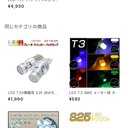
入り 6500K(車検対応) 6000L
¥4,930
M LED ヘッドライト アルミボデ
ィーDIY色温度交換シート付「X
3HL-H0.A」
同じカテゴリの商品
LED T20無極性 S25 (BA15S
LED T3 SMD メーター球 タコ
BAU15S BAY15D段違い) 120
ランプ インジケーター エアコン
¥1,960
¥593
0/1600lm ブレーキ ウインカー
パネル 超拡散 全面発光 2個セ
バックランプ 2個入り 12V/24V
ット「T3-color-3D.Dx2」
「RS28-T20-color.Cx2」