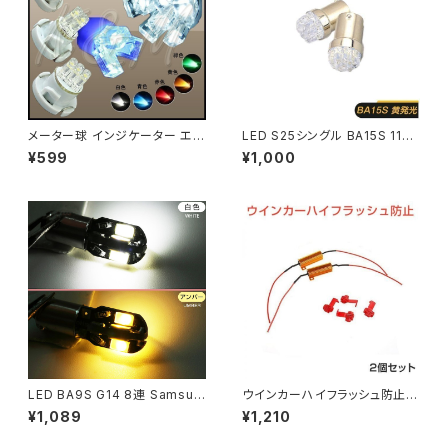
メーター球 インジケーター エア
LED S25シングル BA15S 1156
コンパネル LED T4.7 イエロー
9連 12V車専用 黄 2個セット 送
¥599
¥1,000
2個セット 1ヶ月保証「T47-YEL
料無料 在庫処分2週間交換保証
LOW-FLUX.Dx2」
「BA15S-UMBER-9LED.Dx2」
LED BA9S G14 8連 Samsun
ウインカーハイフラッシュ防止 1
g サムスン 5630 SMD LEDキ
2V/24V 50W 6Ω キャンセラー
¥1,089
¥1,210
ャンセラー内蔵 2個セット 360
ハイフラ防止抵抗器 2個入り 送
度無死角 12V 5W仕様 Canbu
料無料 1ヶ月保証「50W-HFLA