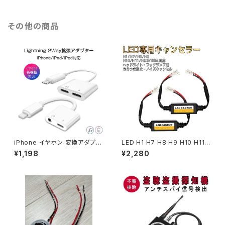
s「BA9S-color-8CANBUS.C
SH.Cx2」
x2」
その他の商品
iPhone イヤホン 変換アダプタ
LED H1 H7 H8 H9 H10 H11
イヤホンジャック 3.5mm充電し
HB3 HB4 デコーダー ハイビー
¥1,198
¥2,280
ながら音楽 同時 最新iOS対応
ムインジケーター不点灯防止 キ
拡張アダプター 急速充電「L-si
ャンセラー 1ヶ月保証 送料無料
ze.C」
「CANCELER-H0.E」