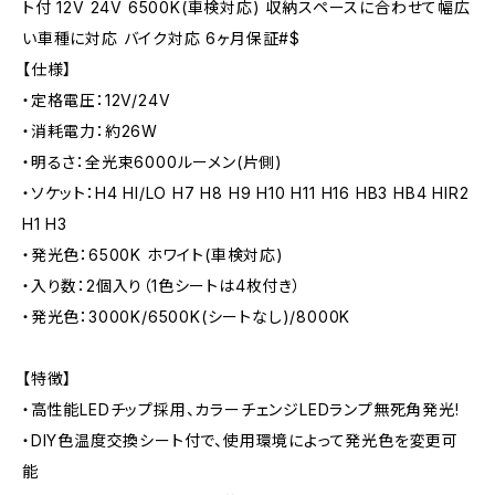
ト付 12V 24V 6500K(車検対応) 収納スペースに合わせて幅広
い車種に対応 バイク対応 6ヶ月保証#$
【仕様】
・定格電圧：12V/24V
・消耗電力：約26W
・明るさ：全光束6000ルーメン(片側)
・ソケット：H4 HI/LO H7 H8 H9 H10 H11 H16 HB3 HB4 HIR2
H1 H3
・発光色：6500K ホワイト(車検対応)
・入り数：2個入り（1色シートは4枚付き）
・発光色：3000K/6500K(シートなし)/8000K
【特徴】
・高性能LEDチップ採用、カラーチェンジLEDランプ無死角発光!
・DIY色温度交換シート付で、使用環境によって発光色を変更可
能