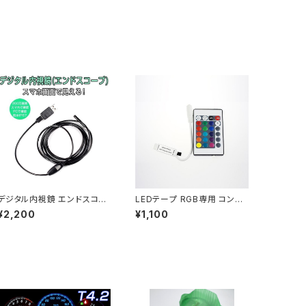
デジタル内視鏡 エンドスコー
LEDテープ RGB専用 コント
プ 5m 200万画素 Android
ローラ リモコン 12V テープ
¥2,200
¥1,100
スマホと接続 PC接続 1280x
LED用 1ヶ月保証「MINI-RG
720 電子内視鏡 1ヶ月保証
B-CTRL.D」
送料無料「MSCOPE-YS5M
M.B」