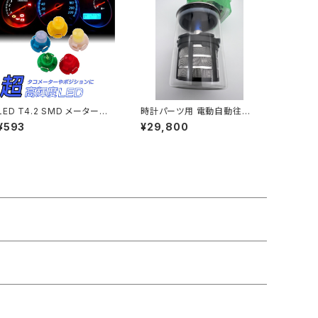
LED T4.2 SMD メーター球
時計パーツ用 電動自動往復
タコランプ インジケーター エ
式洗浄機 超音波洗浄機と併
¥593
¥29,800
アコンパネル 超拡散 全面発
用可能「WCL03」
光 2個セット「T42-color-3
D.Dx2」