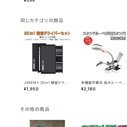
¥599
だ付け不要！ テープLED 送料
無料 1ヶ月保証「DCCONNE
CTOR.Dx2」
同じカテゴリの商品
JAKEMY 20in1 精密ドライ
多機能作業台 拡大ルーペ 4.
バーセット 特殊ドライバー 磁
5倍 11倍レンズ 精密作業用
¥1,950
¥2,180
石付き ネジ回し 修理キット
拡大鏡 電子基板 精密機器 1
多機能ツールキット 1ヶ月保証
ヶ月保証 送料無料「LOUPE
送料無料「JM-8170.C」
16126AC1.A」
その他の商品