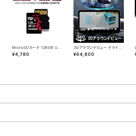
MicroSDカード 128GB UH
3Dアラウンドビュー ドライブ
S-I V30 超高速最大95MB
レコーダー 中型大型車対応 1
¥4,780
¥64,800
SDカード変換アダプタ USB
080P AHD対応 Sonyレンズ
カードリーダー付き 6ヶ月保
全方向3Dバードビュー「DVR
証「MICROSD-128G.D」
360-BUS3D.A」