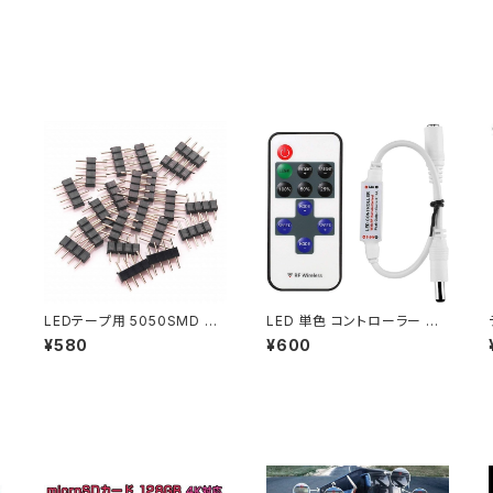
LEDテープ用 5050SMD RG
LED 単色 コントローラー 調
B対応 2個セット 4ピン オス/
光 点滅 リモコン RF ワイヤレ
¥580
¥600
オス コネクタ 連結 送料無料
ス DCジャック LEDテープ LE
-
1ヶ月保証「RGB4PIN2RIREL
Dライト用「単色CTRL.C」
ESS.Dx2」