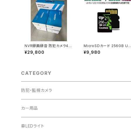
NVR録画録音 防犯カメラ4台
MicroSDカード 256GB UH
セット スマホ遠隔監視対応 初
S-I V30 超高速最大95MB
¥29,800
¥9,980
期不良交換保証「NVR-CS58
SDカード変換アダプタ USB
Qx4」
カードリーダー付き 6ヶ月保
証「MICROSD-256G.D」
CATEGORY
防犯・監視カメラ
カー用品
車LEDライト