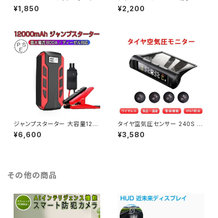
シガーソケットとUSB電源を増
セット(左右1本ずつ) L型 地デジ
¥1,850
¥2,200
設 USB充電カーチャージャー
チューナー ワンセグ フルセグ 対
USB 2個 「CIGA-3P-WHITE.
応 1ヶ月保証「SMA2ANTENN
B」
A.C」
ジャンプスターター 大容量120
タイヤ空気圧センサー 240S デ
00mAh モバイルバッテリー 12
ィスプレイ タイヤ空気圧監視シ
¥6,600
¥3,580
V車 車のバッテリー上がり対策
ステム TPMS ワイヤレス モニ
ディーゼル車対応 6ヶ月保証「J
タリング 1ヶ月保証 送料無料「T
UMP-A10A.B」
PMS-C240S.B」
その他の商品