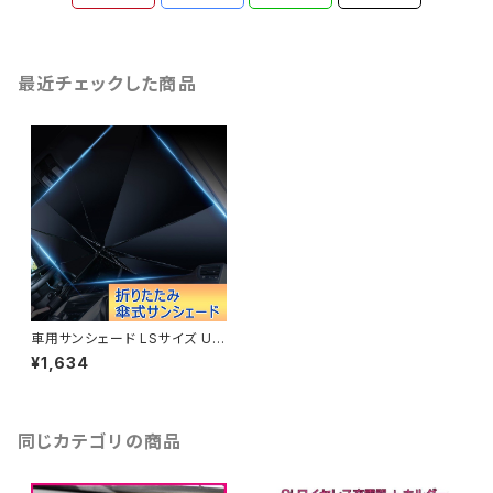
最近チェックした商品
車用サンシェード LSサイズ UV
紫外線カット フロントサンシェー
¥1,634
ド カーサンシェード 傘式 折りた
たみ傘 コンパクト「carsunsd-
SL.B」
同じカテゴリの商品