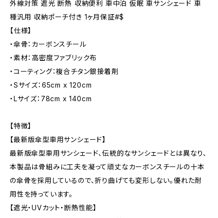
外線対策 遮光 断熱 収納便利 車中泊 仮眠 車サンシェード 車
種汎用 収納ポーチ付き 1ヶ月保証#$
【仕様】
・傘骨：カーボンスチール
・素材：高密度ファブリック布
・コーティング：複合チタン銀接着剤
・Sサイズ：65cm x 120cm
・Lサイズ：78cm x 140cm
【特徴】
【最新版傘型車用サンシェード】
最新版傘型車用サンシェード、伝統的なサンシェードとは異なり、
本製品は骨組みに工夫を凝って頑丈なカーボンスチールの十本
の傘骨を採用しているので、折り曲げても変形しない。優れた耐
用性を持っています。
【遮光・UVカット・断熱性能】