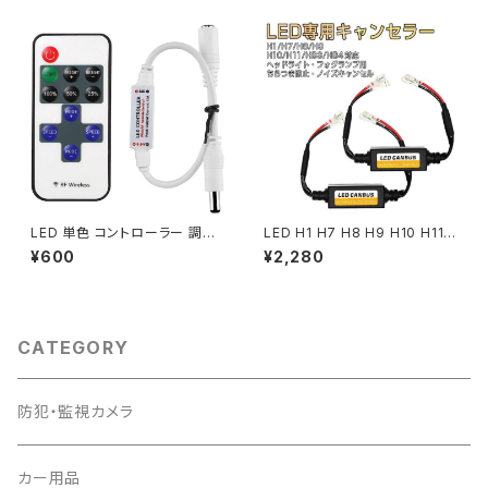
BUS3D.A」
LED 単色 コントローラー 調光
LED H1 H7 H8 H9 H10 H11
点滅 リモコン RF ワイヤレス D
HB3 HB4 デコーダー ハイビー
¥600
¥2,280
Cジャック LEDテープ LEDライ
ムインジケーター不点灯防止 キ
ト用「単色CTRL.C」
ャンセラー 1ヶ月保証 送料無料
「CANCELER-H0.E」
CATEGORY
防犯・監視カメラ
カー用品