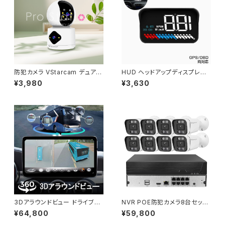
防犯カメラ VStarcam デュアル
HUD ヘッドアップディスプレイ
レンズ1台で2台分の役割 ONVI
M7 GPS/OBD2対応 大画面 カ
¥3,980
¥3,630
F WIFI ワイヤレス 動体検知 Mi
ラフル 車載スピードメーター フ
croSD録画 屋内用 6ヶ月保証
ロントガラス 6ヶ月保証「HUD-
「C992DR.A」
M7-OBDGPS.B」
3Dアラウンドビュー ドライブレ
NVR POE防犯カメラ8台セット
コーダー 中型大型車対応 108
初期不良交換保証「NVR-VST-
¥64,800
¥59,800
0P AHD対応 Sonyレンズ 全方
POE8」
向3Dバードビュー「DVR360-