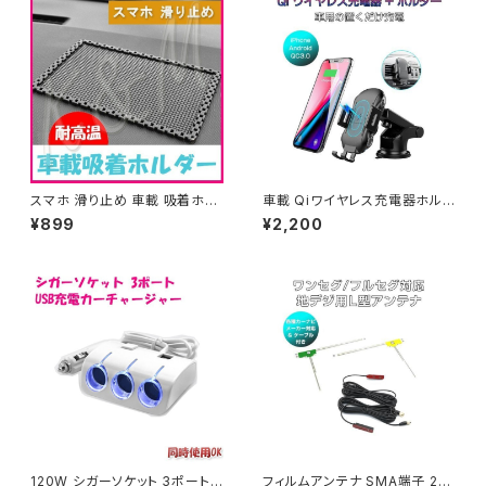
スマホ 滑り止め 車載 吸着ホル
車載 Qiワイヤレス充電器ホルダ
ダー iPhone Galaxy スマート
ー 吹出口取付け 吸盤式 10W
¥899
¥2,200
フォン スタンド カー用品 カーア
急速充電対応 Qi搭載のスマホ
クセサリー 1ヶ月保証「HOLDE
にほぼ対応 1ヶ月保証 送料無料
R-01.D」
「QI-X318.A」
120W シガーソケット 3ポート
フィルムアンテナ SMA端子 2本