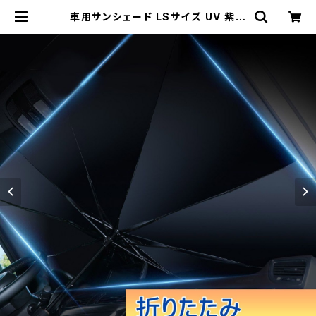
車用サンシェード LSサイズ UV 紫外
線カット フロントサンシェード カーサ
ンシェード 傘式 折りたたみ傘 コンパ
クト「carsunsd-SL.B」 | Pro Sta
tion（Ｋ＆Ｍサービス株式会社）