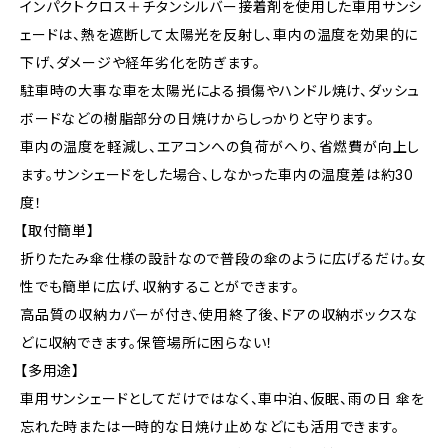
インパクトクロス＋チタンシルバー接着剤を使用した車用サンシ
ェードは、熱を遮断して太陽光を反射し、車内の温度を効果的に
下げ、ダメージや経年劣化を防ぎます。
駐車時の大事な車を太陽光による損傷やハンドル焼け、ダッシュ
ボードなどの樹脂部分の日焼けからしっかりと守ります。
車内の温度を軽減し、エアコンへの負荷がへり、省燃費が向上し
ます。サンシェードをした場合、しなかった車内の温度差は約30
度！
【取付簡単】
折りたたみ傘仕様の設計なので普段の傘のように広げるだけ。女
性でも簡単に広げ、収納することができます。
高品質の収納カバーが付き、使用終了後、ドアの収納ボックスな
どに収納できます。保管場所に困らない！
【多用途】
車用サンシェードとしてだけではなく、車中泊、仮眠、雨の日 傘を
忘れた時または一時的な日焼け止めなどにも活用できます。