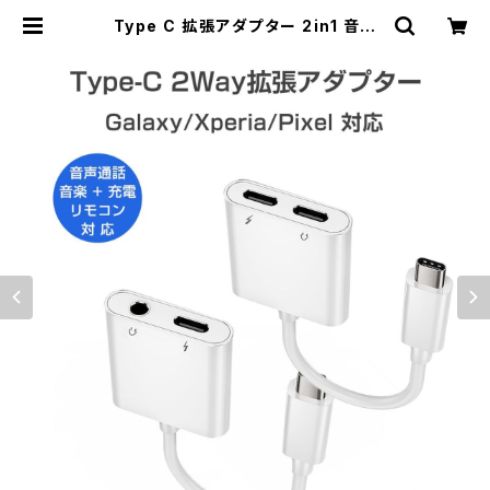
Type C 拡張アダプター 2in1 音楽
充電 同時 通話可能 タイプC 3.5mm
拡張 変換ケーブル 音楽聴きながら充
電 ヘッドホン「C-size.C」 | Pro St
ation（Ｋ＆Ｍサービス株式会社）