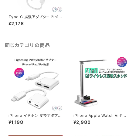
Type C 拡張アダプター 2in1
音楽 充電 同時 通話可能 タイプ
¥2,178
C 3.5mm 拡張 変換ケーブル
音楽聴きながら充電 ヘッドホン
「C-size.C」
同じカテゴリの商品
iPhone イヤホン 変換アダプタ
iPhone Apple Watch AirPo
イヤホンジャック 3.5mm充電し
ds 3in1 Qiワイヤレス充電 3台
¥1,198
¥2,980
ながら音楽 同時 最新iOS対応
同時充電 LEDライト付き QC3.
拡張アダプター 急速充電「L-si
0値下げ在庫処分2週間初期不
ze.C」
良保証「QI-X1S.A」