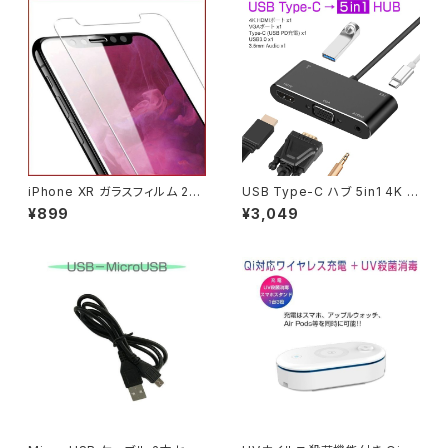
iPhone XR ガラスフィルム 2個
USB Type-C ハブ 5in1 4K U
セット 強化ガラス 3D Touch対
SB3.0 ミラーリング HDMI VG
¥899
¥3,049
応 透過率99% 硬度9H 極薄
A 個別のモニター PD充電 スマ
保護フィルム 1ヶ月保証「GLAS
ホゲーム 拡張 変換「USBC1-5
S-IXR.Dx2」
HUB.C」