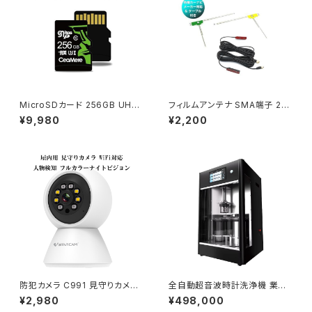
MicroSDカード 256GB UHS-
フィルムアンテナ SMA端子 2本
I V30 超高速最大95MB SDカ
セット(左右1本ずつ) L型 地デジ
¥9,980
¥2,200
ード変換アダプタ USBカードリ
チューナー ワンセグ フルセグ 対
ーダー付き 6ヶ月保証「MICRO
応 1ヶ月保証「SMA2ANTENN
SD-256G.D」
A.C」
防犯カメラ C991 見守りカメラ
全自動超音波時計洗浄機 業務
パンチルト WiFi対応 ペットカメ
用PROモデル 4槽洗浄＋熱風
¥2,980
¥498,000
ラ 双方向通話 人物検知 屋内用
乾燥 時計ムーブメント ジュエリ