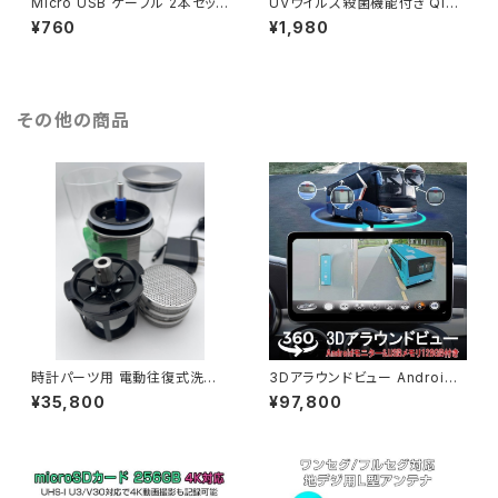
Micro USB ケーブル 2本セット
UVウイルス殺菌機能付き Qiワ
充電 データ転送対応 Galaxy X
イヤレス 10W スマホ アップル
¥760
¥1,980
peria Android USB機器対応
ウォッチ AirPods 2週間初期不
1m 送料無料 1ヶ月保証「DCC-
良保証「QI-X425.A」
USB-MICRO.Dx2」
その他の商品
時計パーツ用 電動往復式洗浄
3Dアラウンドビュー Android11
機 全自動停止洗浄機 速度調整
128GBセット ドライブレコーダ
¥35,800
¥97,800
超音波洗浄機と併用可能「WCL
ー 中型大型車対応 1080P 3ヶ
05」
月保証「DVR360-BUS3D/NA
VI-10DP/SD128G.A」