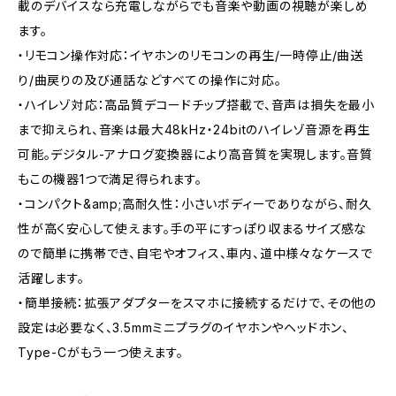
載のデバイスなら充電しながらでも音楽や動画の視聴が楽しめ
ます。
・リモコン操作対応：イヤホンのリモコンの再生/一時停止/曲送
り/曲戻りの及び通話などすべての操作に対応。
・ハイレゾ対応：高品質デコードチップ搭載で、音声は損失を最小
まで抑えられ、音楽は最大48kHz・24bitのハイレゾ音源を再生
可能。デジタル-アナログ変換器により高音質を実現します。音質
もこの機器1つで満足得られます。
・コンパクト&amp;高耐久性：小さいボディーでありながら、耐久
性が高く安心して使えます。手の平にすっぽり収まるサイズ感な
ので簡単に携帯でき、自宅やオフィス、車内、道中様々なケースで
活躍します。
・簡単接続：拡張アダプターをスマホに接続するだけで、その他の
設定は必要なく、3.5mmミニプラグのイヤホンやヘッドホン、
Type-Cがもう一つ使えます。