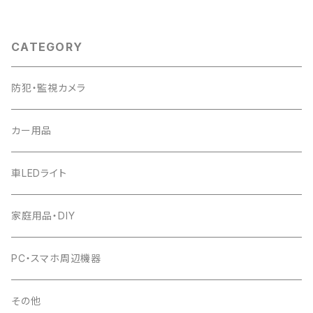
PSE 技適 6ヶ月保証「C991.A」
ー対応「WBJ-CLPRO」
CATEGORY
防犯・監視カメラ
カー用品
車LEDライト
家庭用品・DIY
PC・スマホ周辺機器
その他