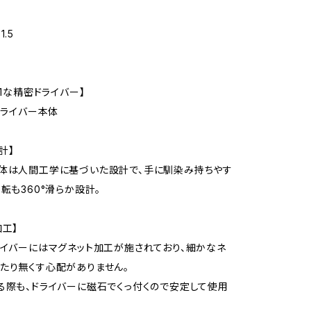
.5
n1な精密ドライバー】
、ドライバー本体
計】
体は人間工学に基づいた設計で、手に馴染み持ちやす
回転も360°滑らか設計。
加工】
ライバーにはマグネット加工が施されており、細かなネ
たり無くす心配がありません。
る際も、ドライバーに磁石でくっ付くので安定して使用