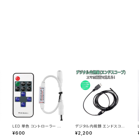
G
LED 単色 コントローラー 調
デジタル内視鏡 エンドスコー
光 点滅 リモコン RF ワイヤレ
プ 5m 200万画素 Android
¥600
¥2,200
ス DCジャック LEDテープ LE
スマホと接続 PC接続 1280x