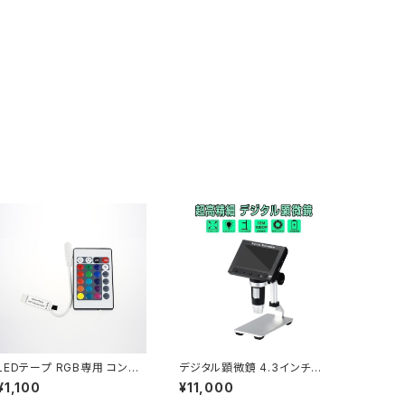
LEDテープ RGB専用 コント
デジタル顕微鏡 4.3インチ液
ローラ リモコン 12V テープ
晶 マイクロスコープ 500～1
¥1,100
¥11,000
LED用 1ヶ月保証「MINI-RG
000倍率 1200万画素 フルH