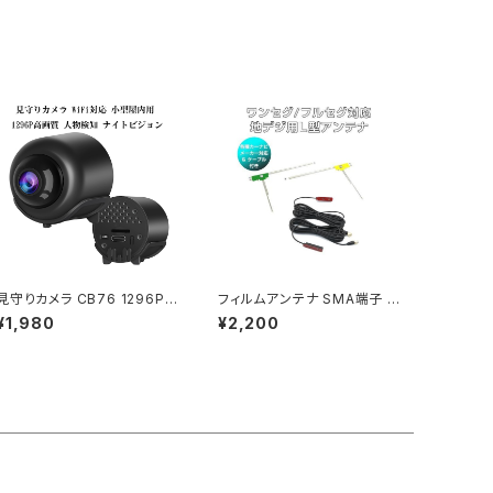
B-CTRL.D」
D画質 8LEDライト 1ヶ月保証
「MSCOPE-DM3PLUS.A」
見守りカメラ CB76 1296P
フィルムアンテナ SMA端子 2
高画質 小型WiFi 人物検知
本セット(左右1本ずつ) L型 地
¥1,980
¥2,200
動体検知 ナイトビジョン 双方
デジチューナー ワンセグ フル
向音声 ペットカメラ 防犯カメ
セグ 対応 1ヶ月保証「SMA2A
ラ 技適「CB76.E」
NTENNA.C」