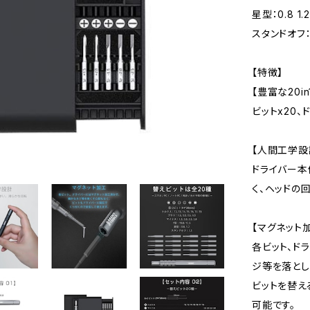
星型：0.8 1.2
スタンドオフ：1
【特徴】
【豊富な20i
ビットx20
【人間工学設
ドライバー本
く、ヘッドの
【マグネット
各ビット、ド
ジ等を落とし
ビットを替え
可能です。