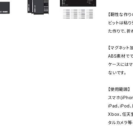
【靭性な作り
ビットは粘り
た作りで、折
【マグネット
ABS素材で
ケースにはマ
ないです。
【使用範囲】
スマホ(iPho
iPad、iP
Xbox、任天
タルカメラ等