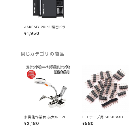
JAKEMY 20in1 精密ドライ
バーセット 特殊ドライバー 磁
¥1,950
石付き ネジ回し 修理キット
多機能ツールキット 1ヶ月保証
送料無料「JM-8170.C」
同じカテゴリの商品
多機能作業台 拡大ルーペ 4.
LEDテープ用 5050SMD R
5倍 11倍レンズ 精密作業用
B対応 2個セット 4ピン オス/
¥2,180
¥580
拡大鏡 電子基板 精密機器 1
オス コネクタ 連結 送料無料