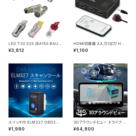
LED T20 S25 (BA15S BAU15
HDMI切替器 3入力1出力 HD
S BAY15D) H8 H11 HB3 HB4
MI セレクター 4K 2K FHD 3D
¥3,812
¥1,100
HIR2 CREE LED 750lm フォ
映像対応 USB給電ケーブル リ
グランプ ブレーキ「9G-BA-col
モコン付き TV PC対応 1ヶ月保
or.Cx2」
証「HDMI-3IN1.D」
スイッチ付 ELM327 OBD2汎
3Dアラウンドビュー ドライブレ
用スキャンツール（V1.5） Bluet
コーダー 中型大型車対応 108
¥1,980
¥64,800
ooth仕様 iOS Android カー
0P AHD対応 Sonyレンズ 全方
情報診断ツール 1ヶ月保証 送料
向3Dバードビュー「DVR360-