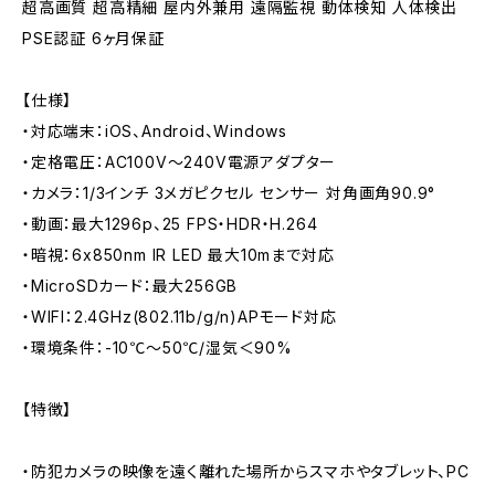
超高画質 超高精細 屋内外兼用 遠隔監視 動体検知 人体検出
PSE認証 6ヶ月保証
【仕様】
・対応端末：iOS、Android、Windows
・定格電圧：AC100V～240V電源アダプター
・カメラ：1/3インチ 3メガピクセル センサー 対角画角90.9°
・動画：最大1296p、25 FPS・HDR・H.264
・暗視：6x850nm IR LED 最大10mまで対応
・MicroSDカード：最大256GB
・WIFI：2.4GHz(802.11b/g/n)APモード対応
・環境条件：-10℃～50℃/湿気＜90%
【特徴】
・防犯カメラの映像を遠く離れた場所からスマホやタブレット、PC