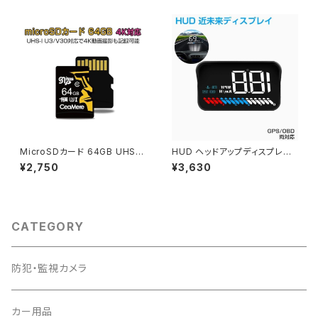
無料「OBD2-BT-IOS.C」
BUS3D.A」
MicroSDカード 64GB UHS-I
HUD ヘッドアップディスプレイ
V30 超高速最大95MB SDカ
M7 GPS/OBD2対応 大画面 カ
¥2,750
¥3,630
ード変換アダプタ USBカードリ
ラフル 車載スピードメーター フ
ーダー付き 6ヶ月保証「MICRO
ロントガラス 6ヶ月保証「HUD-
SD-64G.D」
M7-OBDGPS.B」
CATEGORY
防犯・監視カメラ
カー用品