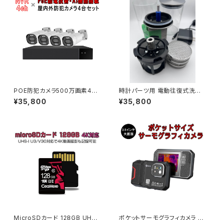
POE防犯カメラ500万画素4台
時計パーツ用 電動往復式洗浄
NVRセット H.265録画録音 屋
機 全自動停止洗浄機 速度調整
¥35,800
¥35,800
外IP66防水防塵 初期不良2週
超音波洗浄機と併用可能「WCL
間交換保証「4-B500-POE」
05」
MicroSDカード 128GB UHS-
ポケットサーモグラフィカメラ サ