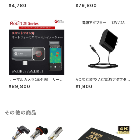
I V30 超高速最大95MB SDカ
ーマルカメラ PF210 3.5インチ
¥4,780
¥79,800
ード変換アダプタ USBカードリ
LCDタッチパネル 防水防塵 非
ーダー付き 6ヶ月保証「MICRO
接触型検査ツール 赤外線「TG
SD-128G.D」
C-PF210.A」
サーマルカメラ（赤外線 サーモ
AC/DC変換 AC電源アダプター
グラフィーカメラ）Guide スマー
12V 2A 100V～240V対応 送
¥89,800
¥1,900
トフォンTYPE-C用 温度測定
料無料 1ヶ月保証「12V2A-ADA
非接触 未開封未使用「MobIR
PTER.E」
2S Silver.B」
その他の商品