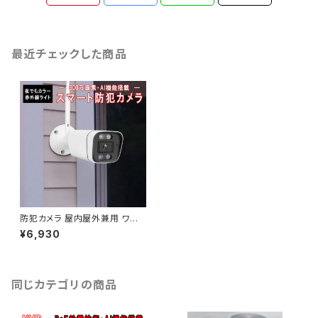
最近チェックした商品
防犯カメラ 屋内屋外兼用 ワイ
ヤレス CS58 2K 1296p 300
¥6,930
万画素 ONVIF wifi 無線 Micr
oSDカード録画 録音 動体検知
PSE「CS58.A」
同じカテゴリの商品