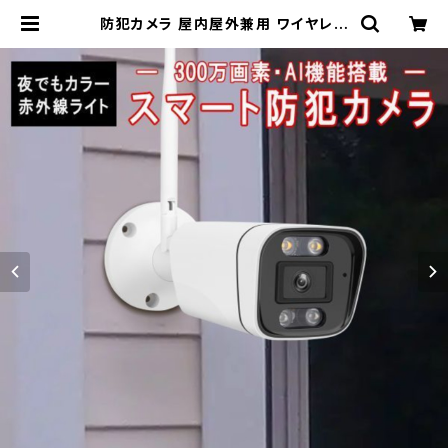
防犯カメラ 屋内屋外兼用 ワイヤレス
CS58 2K 1296p 300万画素 ONV
IF wifi 無線 MicroSDカード録画
録音 動体検知 PSE「CS58.A」 | Pr
o Station（Ｋ＆Ｍサービス株式会社）