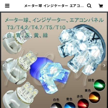
メーター球 インジケーター エアコン
パネル LED T3 イエロー 2個セット
1ヶ月保証「T3-YELLOW-FLUX.Dx
2」 | Pro Station（Ｋ＆Ｍサービス株
式会社）