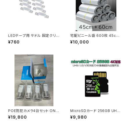
LEDテープ用 サドル 固定クリッ
宅配ビニール袋 600枚 45cm*
プ 留め具 20個セット テープLE
60cm 厚さ約0.10～0.12㎜ 在
¥760
¥10,000
D 送料無料 1ヶ月保証「SOFT-
庫処分 売り切れ次第終了「456
SADDLE.Dx20」
0」
POE防犯カメラ4台セット ONVI
MicroSDカード 256GB UHS-
F対応 400万画素2688*1520
I V30 超高速最大95MB SDカ
¥19,800
¥9,980
P 屋外IP67防水防塵 初期不良
ード変換アダプタ USBカードリ
2週間交換保証「CS58Q-POE
ーダー付き 6ヶ月保証「MICRO
x4」
SD-256G.D」