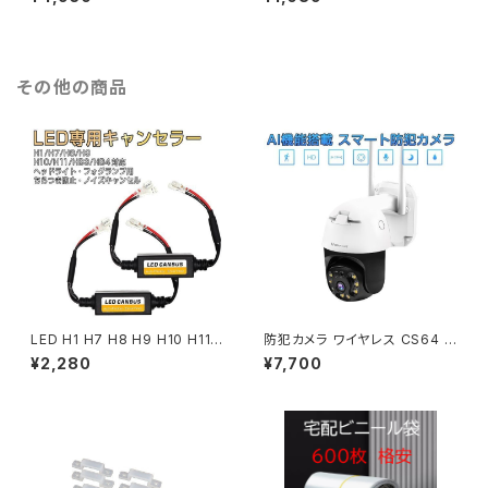
M LED ヘッドライト アルミボデ
ャンセラー内蔵 2個セット 360
ィーDIY色温度交換シート付「X
度無死角 12V 5W仕様 Canbu
3HL-H0.A」
s「BA9S-color-8CANBUS.C
x2」
その他の商品
LED H1 H7 H8 H9 H10 H11
防犯カメラ ワイヤレス CS64 V
HB3 HB4 デコーダー ハイビー
Starcam 2K 夜でもフルカラ O
¥2,280
¥7,700
ムインジケーター不点灯防止 キ
NVIF対応 MicroSDカード録画
ャンセラー 1ヶ月保証 送料無料
録音 PSE 技適 6ヶ月保証 送料
「CANCELER-H0.E」
無料「CS64.A」