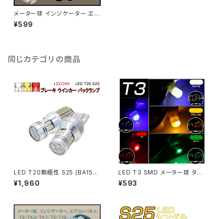
メーター球 インジケーター エア
コンパネル LED T3 イエロー 2
¥599
個セット 1ヶ月保証「T3-YELL
OW-FLUX.Dx2」
同じカテゴリの商品
LED T20無極性 S25 (BA15S
LED T3 SMD メーター球 タコ
BAU15S BAY15D段違い) 120
ランプ インジケーター エアコン
¥1,960
¥593
0/1600lm ブレーキ ウインカー
パネル 超拡散 全面発光 2個セ
バックランプ 2個入り 12V/24V
ット「T3-color-3D.Dx2」
「RS28-T20-color.Cx2」