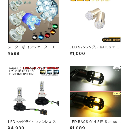
メーター球 インジケーター エア
LED S25シングル BA15S 1156
コンパネル LED T4.7 イエロー
9連 12V車専用 黄 2個セット 送
¥599
¥1,000
2個セット 1ヶ月保証「T47-YEL
料無料 在庫処分2週間交換保証
LOW-FLUX.Dx2」
「BA15S-UMBER-9LED.Dx2」
LEDヘッドライト ファンレス 2個
LED BA9S G14 8連 Samsun
入り 6500K(車検対応) 6000L
g サムスン 5630 SMD LEDキ
¥4,930
¥1,089