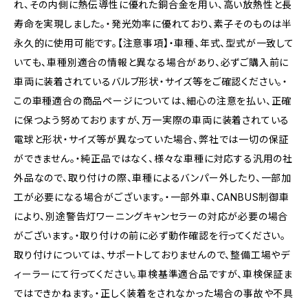
れ、その内側に熱伝導性に優れた銅合金を用い、高い放熱性と長
寿命を実現しました。・発光効率に優れており、素子そのものは半
永久的に使用可能です。【注意事項】・車種、年式、型式が一致して
いても、車種別適合の情報と異なる場合があり、必ずご購入前に
車両に装着されているバルブ形状・サイズ等をご確認ください。・
この車種適合の商品ページについては、細心の注意を払い、正確
に保つよう努めておりますが、万一実際の車両に装着されている
電球と形状・サイズ等が異なっていた場合、弊社では一切の保証
ができません。・純正品ではなく、様々な車種に対応する汎用の社
外品なので、取り付けの際、車種によるバンパー外したり、一部加
工が必要になる場合がございます。・一部外車、CANBUS制御車
により、別途警告灯ワーニングキャンセラーの対応が必要の場合
がございます。・取り付けの前に必ず動作確認を行ってください。
取り付けについては、サポートしておりませんので、整備工場やデ
ィーラーにて行ってください。車検基準適合品ですが、車検保証ま
ではできかねます。・正しく装着をされなかった場合の事故や不具