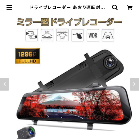
ドライブレコーダー あおり運転対策 1
296p 200万画素 10インチモニター
バックカメラ 6ヶ月保証 送料無料「D
VRR19.A」 | Pro Station（Ｋ＆Ｍサ
ービス株式会社）