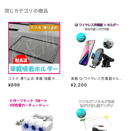
同じカテゴリの商品
スマホ 滑り止め 車載 吸着ホル
車載 Qiワイヤレス充電器ホルダ
ダー iPhone Galaxy スマート
ー 吹出口取付け 吸盤式 10W
¥899
¥2,200
フォン スタンド カー用品 カーア
急速充電対応 Qi搭載のスマホ
クセサリー 1ヶ月保証「HOLDE
にほぼ対応 1ヶ月保証 送料無料
R-01.D」
「QI-X318.A」