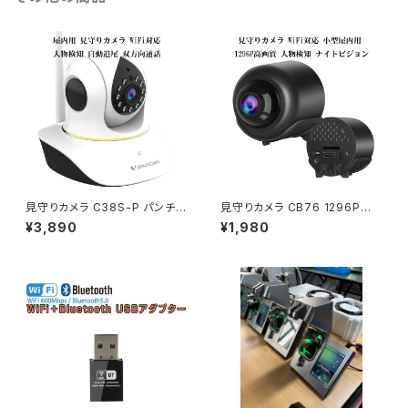
見守りカメラ C38S-P パンチル
見守りカメラ CB76 1296P高
ト対応 WiFi 動体検知 ナイトビ
画質 小型WiFi 人物検知 動体
¥3,890
¥1,980
ジョン 双方向音声 ペットカメラ
検知 ナイトビジョン 双方向音声
防犯カメラ PSE 技適「C38S-
ペットカメラ 防犯カメラ 技適「C
P.A」
B76.E」