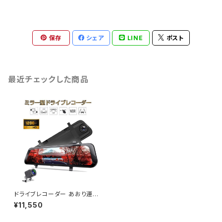
保存
シェア
LINE
ポスト
最近チェックした商品
ドライブレコーダー あおり運転
対策 1296p 200万画素 10イ
¥11,550
ンチモニター バックカメラ 6ヶ月
保証 送料無料「DVRR19.A」