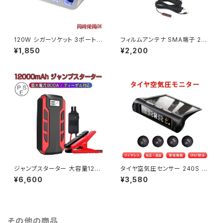
120W シガーソケット 3ポート
フィルムアンテナ SMA端子 2本
シガーソケットとUSB電源を増
セット(左右1本ずつ) L型 地デジ
¥1,850
¥2,200
設 USB充電カーチャージャー
チューナー ワンセグ フルセグ 対
USB 2個 「CIGA-3P-WHITE.
応 1ヶ月保証「SMA2ANTENN
B」
A.C」
ジャンプスターター 大容量120
タイヤ空気圧センサー 240S デ
00mAh モバイルバッテリー 12
ィスプレイ タイヤ空気圧監視シ
¥6,600
¥3,580
V車 車のバッテリー上がり対策
ステム TPMS ワイヤレス モニ
ディーゼル車対応 6ヶ月保証「J
タリング 1ヶ月保証 送料無料「T
UMP-A10A.B」
PMS-C240S.B」
その他の商品