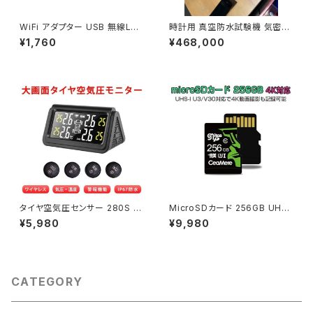
WiFi アダプター USB 無線LAN
時計用 真空防水試験機 気密試
デュアルバンド 2.4GHz 150M
験対応 空気圧式リークテスター
¥1,760
¥468,000
bps/5GHz 433Mbps Bluet
自動測定 データ可視化 サーマ
ooth5.0「USB-BTWF-M.D」
ルプリンター エアコンプレッサ
ー付属「WBJ-AIRTESTER」
タイヤ空気圧センサー 280S デ
MicroSDカード 256GB UHS-
ィスプレイ タイヤ空気圧監視シ
I V30 超高速最大95MB SDカ
¥5,980
¥9,980
ステム TPMS ワイヤレス モニ
ード変換アダプタ USBカードリ
タリング 1ヶ月保証 送料無料「T
ーダー付き 6ヶ月保証「MICRO
PMS-C280S.B」
SD-256G.D」
CATEGORY