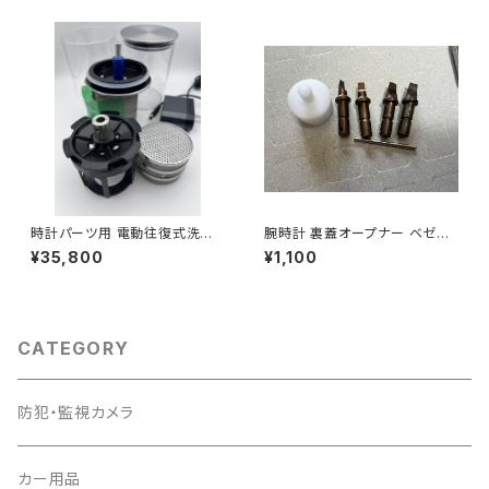
B-5050.D」
時計パーツ用 電動往復式洗浄
腕時計 裏蓋オープナー ベゼル
機 全自動停止洗浄機 速度調整
開け 時計職人修理ツール「オー
¥35,800
¥1,100
超音波洗浄機と併用可能「WCL
プナー.C」
05」
CATEGORY
防犯・監視カメラ
カー用品