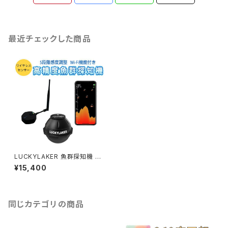
最近チェックした商品
LUCKYLAKER 魚群探知機 ポ
ータブル ワイヤレス Wi-Fiスマ
¥15,400
ホ連動アプリ 投げ釣り ワカサギ
感度調整 日本語 正規品 技適
「FF916.A」
同じカテゴリの商品