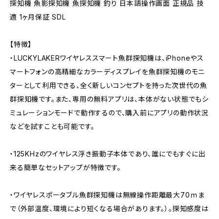
探知機 魚影探知機 魚探知機 釣り 日本語操作画面 正規品 技
適 1ヶ月保証 SDL
【特徴】
・LUCKYLAKERワイヤレススマート魚群探知機は、iPhoneやス
マートフォンの高精細なカラーディスプレイを魚群探知機のモニ
ターとして利用できる、全く新しいコンセプトを持った次世代の魚
群探知機です。また、専用の無料アプリは、本体がない状態でもシ
ミュレーションモードで動作するので、購入前にアプリの動作状況
などを試すことも可能です。
・125KHzのワイヤレス浮き振動子本体であり、誰にでもすぐに出
来る簡単なセットアップが特徴です。
・ワイヤレスポータブル魚群探知機は無線操作距離最大70ｍま
で（外部温度、環境により短くなる場合があります。）。探知感度は