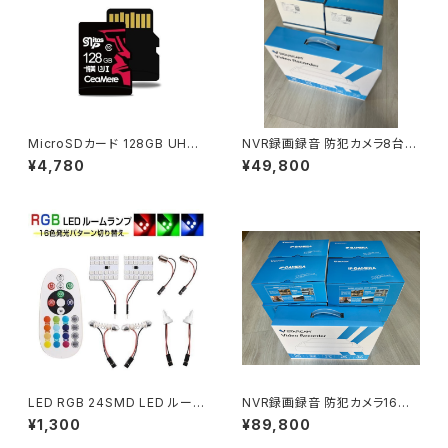
MicroSDカード 128GB UHS-
NVR録画録音 防犯カメラ8台セ
I V30 超高速最大95MB SDカ
ット スマホ遠隔監視対応 初期
¥4,780
¥49,800
ード変換アダプタ USBカードリ
不良交換保証「NVR-CS58Qx
ーダー付き 6ヶ月保証「MICRO
8」
SD-128G.D」
LED RGB 24SMD LED ルーム
NVR録画録音 防犯カメラ16台
ランプ 16色 T10 BA9S T10×
セット スマホ遠隔監視対応 初期
¥1,300
¥89,800
31 5050チップ 送料無料 在庫
不良交換保証「NVR-CS58Qx1
処分2週間保証「ROOM-24RG
6」