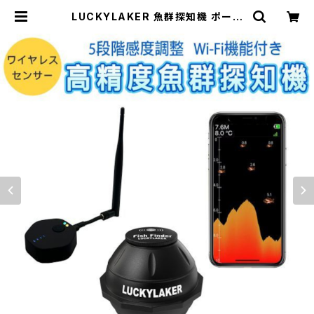
LUCKYLAKER 魚群探知機 ポータ
ブル ワイヤレス Wi-Fiスマホ連動ア
プリ 投げ釣り ワカサギ 感度調整 日本
語 正規品 技適「FF916.A」 | Pro St
ation（Ｋ＆Ｍサービス株式会社）