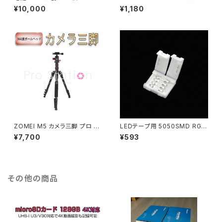
60cm 厚さ約0.10～0.12㎜ 在
ランプ 16色 T10 BA9S T10×
¥10,000
¥1,180
庫処分 売り切れ次第終了「456
31 5050チップ 1ヶ月保証 送料
0」
無料「ROOM-15RGB-5050.
D」
ZOMEI M5 カメラ三脚 プロ 3
LEDテープ用 5050SMD RGB
60度ボールヘッド アルミ合金
対応 2個セット 幅10mm用 連
¥7,700
¥593
一眼 147cm 一脚 90度回転可
結用コネクタ 12V 連結 コネク
能なセンターコラム Nikon Ca
タ「RGBCON2RIRELESS.Dx
non「ZOMEI-M5.A」
2」
その他の商品