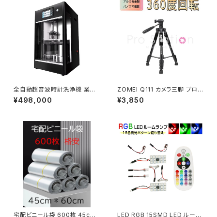
全自動超音波時計洗浄機 業務
ZOMEI Q111 カメラ三脚 プロ
用PROモデル 4槽洗浄＋熱風
360度回転 アルミ合金 一眼 12
¥498,000
¥3,850
乾燥 時計ムーブメント ジュエリ
1cm 一脚 90度回転可能なセン
ー対応「WBJ-CLPRO」
ターコラム Nikon Canon「ZO
MEI-Q111.A」
宅配ビニール袋 600枚 45cm*
LED RGB 15SMD LED ルーム