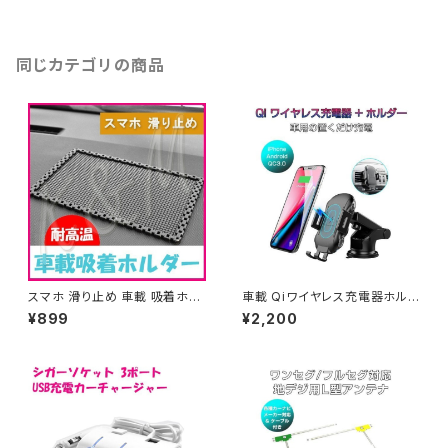
プラ 台座 送料無料 1ヶ月保証
「BAY15D-SOCKET.Ex2」
同じカテゴリの商品
スマホ 滑り止め 車載 吸着ホル
車載 Qiワイヤレス充電器ホルダ
ダー iPhone Galaxy スマート
ー 吹出口取付け 吸盤式 10W
¥899
¥2,200
フォン スタンド カー用品 カーア
急速充電対応 Qi搭載のスマホ
クセサリー 1ヶ月保証「HOLDE
にほぼ対応 1ヶ月保証 送料無料
R-01.D」
「QI-X318.A」