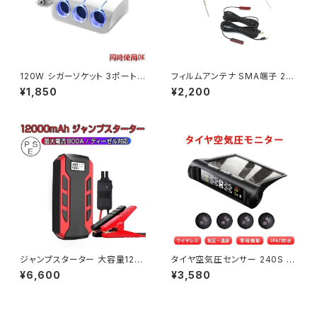
120W シガーソケット 3ポート
フィルムアンテナ SMA端子 2本
シガーソケットとUSB電源を増
セット(左右1本ずつ) L型 地デジ
¥1,850
¥2,200
設 USB充電カーチャージャー
チューナー ワンセグ フルセグ 対
USB 2個 「CIGA-3P-WHITE.
応 1ヶ月保証「SMA2ANTENN
B」
A.C」
ジャンプスターター 大容量120
タイヤ空気圧センサー 240S デ
00mAh モバイルバッテリー 12
ィスプレイ タイヤ空気圧監視シ
¥6,600
¥3,580
V車 車のバッテリー上がり対策
ステム TPMS ワイヤレス モニ
ディーゼル車対応 6ヶ月保証「J
タリング 1ヶ月保証 送料無料「T
UMP-A10A.B」
PMS-C240S.B」