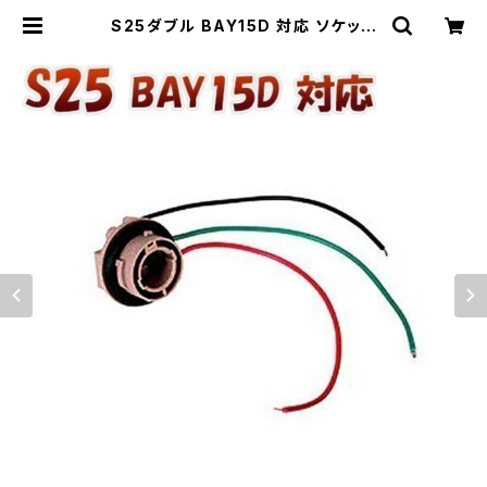
S25ダブル BAY15D 対応 ソケット
2個セット メスソケット メスカプラ 台
座 送料無料 1ヶ月保証「BAY15D-S
OCKET.Ex2」 | Pro Station（Ｋ＆
Ｍサービス株式会社）