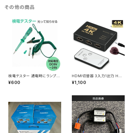
その他の商品
検電テスター 通電時にランプが
HDMI切替器 3入力1出力 HD
光る DC6V 12V 24V電気製品
MI セレクター 4K 2K FHD 3D
¥600
¥1,100
検電テスター 送料無料 1ヶ月保
映像対応 USB給電ケーブル リ
証「EL-TESTER.C」
モコン付き TV PC対応 1ヶ月保
証「HDMI-3IN1.D」