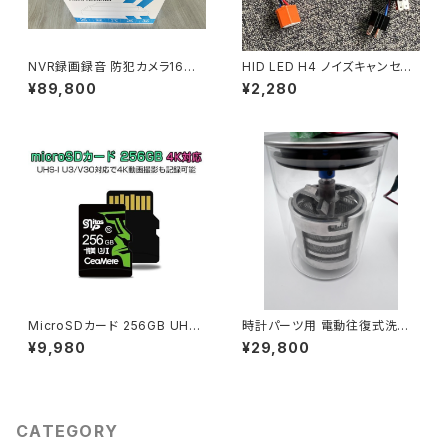
NVR録画録音 防犯カメラ16台
HID LED H4 ノイズキャンセラ
セット スマホ遠隔監視対応 初期
ー リレーレス専用 ハイビームイ
¥89,800
¥2,280
不良交換保証「NVR-CS58Qx1
ンジケータ不点灯防止用キット2
6」
本セット 送料無料 1ヶ月保証「C
ANC9-H4.E」
MicroSDカード 256GB UHS-
時計パーツ用 電動往復式洗浄
I V30 超高速最大95MB SDカ
機 自動洗浄機 速度調整 超音波
¥9,980
¥29,800
ード変換アダプタ USBカードリ
洗浄機と併用可能「WCL02」
ーダー付き 6ヶ月保証「MICRO
SD-256G.D」
CATEGORY